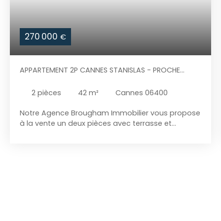
270 000
€
APPARTEMENT 2P CANNES STANISLAS - PROCHE
PLAGES
2
pièces
42
m²
Cannes 06400
Notre Agence Brougham Immobilier vous propose
à la vente un deux pièces avec terrasse et
stationnement dans un secteur prisé du bas de
Stanislas. L'appartement est composé de : - d'une
entrée avec placards - d'un séjour climatisé -
d'une cuisine indépendante et équipée donnant
sur une terrasse - deux chambres avec placards -
une salle de bains avec WC Un parking en sous-
sol et une cave complètent ce bien. Produit pour
primo-accédant ou investisseur locatif, nécessité
d'une rénovation d'embellissement.