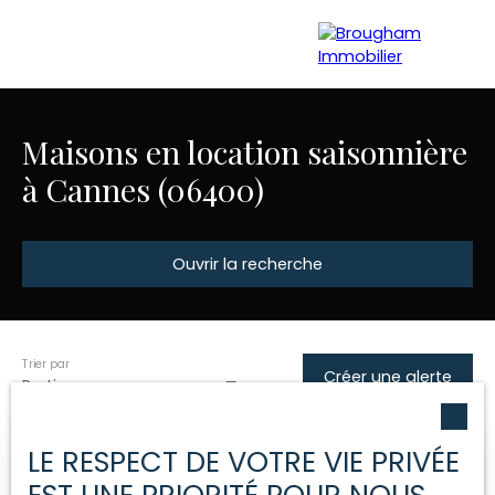
Maisons en location saisonnière
à Cannes (06400)
Accueil
Acheter
Louer
Gestion locative
Nos location
Ouvrir la recherche
Estimation
Trier par
Type d'offre
Créer une alerte
Pertinence
Location saisonnière
Type de bien
LE RESPECT DE VOTRE VIE PRIVÉE
Maison
Nouveauté