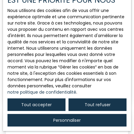
EST UNE PRIORITÉ POUR NOUS
Localisation
Cannes (06400)
Nous utilisons des cookies afin de vous offrir une
expérience optimale et une communication pertinente
sur notre site. Grace à ces technologies, nous pouvons
Loyer max (€/s)
vous proposer du contenu en rapport avec vos centres
d'intérêt. Ils nous permettent également d'améliorer la
qualité de nos services et la convivialité de notre site
Surface min (m²)
Nous contacter
internet. Nous utiliserons uniquement les données
personnelles pour lesquelles vous avez donné votre
accord. Vous pouvez les modifier à n'importe quel
Rechercher
moment via la rubrique ″Gérer les cookies″ en bas de
VILLA ANNA - 5 CHAMBRES - JARDIN -
notre site, à l'exception des cookies essentiels à son
PISCINE
7
pièces
180
m²
Cannes 06400
fonctionnement. Pour plus d'informations sur vos
données personnelles, veuillez consulter
🌟 Bienvenue à la VILLA ANNA, belle propriété avec
notre politique de confidentialité
.
jardin et piscine au coeur de Cannes. Ses vastes
espaces de vie, ouverts sur l’extérieur, sont
Tout accepter
Tout refuser
baignés de lumière naturelle, offrant une
atmosphère agréable. La villa comprend 5
chambres pouvant accueillir jusqu'a 10 personnes,
Personnaliser
4 salles d’eau, ainsi qu’un vaste jardin arboré avec
piscine pour des moments de détente inégalés. ❄️