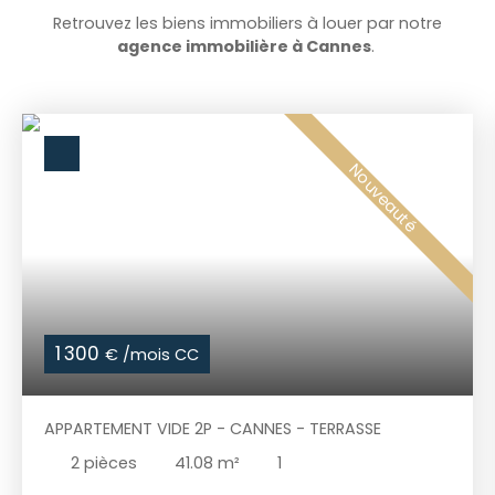
commodités. Veuillez nous contacter pour
Retrouvez les biens immobiliers à louer par notre
découvrir cette opportunité.
agence immobilière à Cannes
.
Nouveauté
1 300
€ /mois CC
APPARTEMENT VIDE 2P - CANNES - TERRASSE
2
pièces
41.08
m²
1