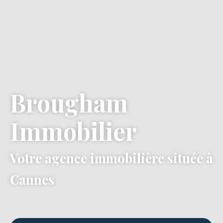
Brougham
Immobilier
Votre agence immobilière située à
Cannes