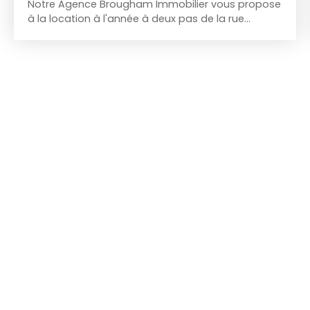
Notre Agence Brougham Immobilier vous propose
à la location à l'année à deux pas de la rue
d'antibes, un appartement de type deux pièces
vide composé : - d'un séjour - d'une cuisine Us
ouverte sur séjour - d'une chambre climatisée -
d'une salle de douche avec WC - d'une terrasse
Ce bien a totalement été rénové. En dernier étage
avec ascenseur. Conditions de location : - Loyer :
1250€ - Provisions sur charges : 50€ - Dépôt de
garantie : 1250€ Ce bien est soumis à la garantie
des loyers impayés, nécessité de justifier de trois
fois le montant du loyer hors charges. Disponible
de suite.