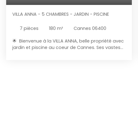
VILLA ANNA - 5 CHAMBRES - JARDIN - PISCINE
7
pièces
180
m²
Cannes 06400
🌟 Bienvenue à la VILLA ANNA, belle propriété avec
jardin et piscine au coeur de Cannes. Ses vastes
espaces de vie, ouverts sur l’extérieur, sont
baignés de lumière naturelle, offrant une
atmosphère agréable. La villa comprend 5
chambres pouvant accueillir jusqu'a 10 personnes,
4 salles d’eau, ainsi qu’un vaste jardin arboré avec
piscine pour des moments de détente inégalés. ❄️
Climatisation A/C Vous passerez un excellent
séjour dans cette magnifique Villa. Le logement →
COUCHAGE POUR 10 personnes dans 5 chambres
séparées avec lits doubles. - Chambre 1 (1er
étage) A/C❄️ : Lit double 180x200cm + TV + salle
d'eau privative N°1 + WC. Espace dressing. Accès
terrasse extérieur et mobilier d'extérieur. -
Chambre 2 (1er étage) A/C❄️ : Lit double