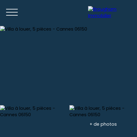
Accueil
Acheter
Louer
Gestion locative
Nos location
Estimation
+ de photos