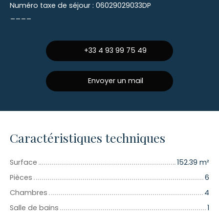
Numéro taxe de séjour : 06029029033DP
____
+33 4 93 99 75 49
Envoyer un mail
Caractéristiques techniques
Surface
152.39
m²
Pièces
6
Chambres
4
Salle de bains
1