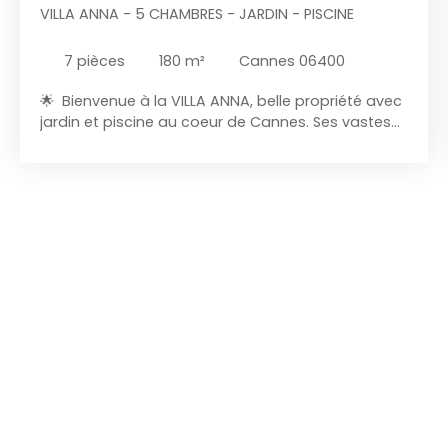
VILLA ANNA - 5 CHAMBRES - JARDIN - PISCINE
7
pièces
180
m²
Cannes 06400
🌟 Bienvenue à la VILLA ANNA, belle propriété avec
jardin et piscine au coeur de Cannes. Ses vastes
espaces de vie, ouverts sur l’extérieur, sont
baignés de lumière naturelle, offrant une
atmosphère agréable. La villa comprend 5
chambres pouvant accueillir jusqu'a 10 personnes,
4 salles d’eau, ainsi qu’un vaste jardin arboré avec
piscine pour des moments de détente inégalés. ❄️
Climatisation A/C Vous passerez un excellent
séjour dans cette magnifique Villa. Le logement →
COUCHAGE POUR 10 personnes dans 5 chambres
séparées avec lits doubles. - Chambre 1 (1er
étage) A/C❄️ : Lit double 180x200cm + TV + salle
d'eau privative N°1 + WC. Espace dressing. Accès
terrasse extérieur et mobilier d'extérieur. -
Chambre 2 (1er étage) A/C❄️ : Lit double
160x200cm + TV + salle d'eau privative N°2 + WC.