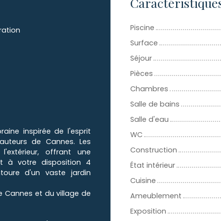
Caractéristique
Piscine
ration
Surface
Séjour
Pièces
Chambres
Salle de bains
Salle d'eau
ine inspirée de l'esprit
WC
hauteurs de Cannes. Les
Construction
'extérieur, offrant une
t à votre disposition 4
État intérieur
toure d'un vaste jardin
Cuisine
 Cannes et du village de
Ameublement
Exposition