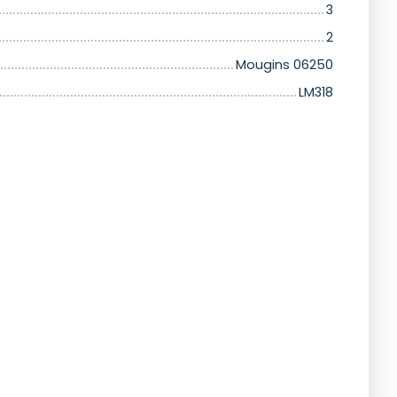
3
2
Mougins 06250
LM318