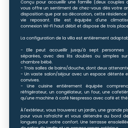
Conçu pour accueillir une famille (deux couples a
vous offre un sentiment de chez-vous dès votre arr
disposition que par sa décoration, cette résidence 
vie reposant. Elle est équipée d'une climatisa
connexion Wi-Fi haut débit et dispose de trois pla
La configuration de la villa est entièrement adaptab
- Elle peut accueillir jusqu'à sept personne
séparées, avec des lits doubles ou simples su
chambre bébé.
- Trois salles de bains/douche, dont deux attenan
- Un vaste salon/séjour avec un espace détente et
convives.
- Une cuisine entièrement équipée comprena
réfrigérateur, un congélateur, un four, une cafetière
qu'une machine à café Nespresso avec café et thé 
À l'extérieur, vous trouverez un jardin, une grande pis
pour vous rafraîchir et vous détendre au bord de
longues pour votre confort. Une terrasse ensoleillé