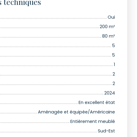
s techniques
Oui
200
m²
80
m²
5
5
1
2
2
2024
En excellent état
Aménagée et équipée/Américaine
Entièrement meublé
Sud-Est