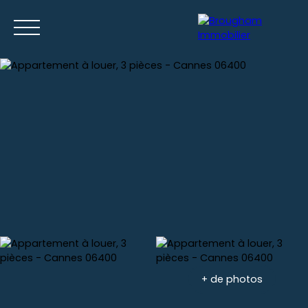
Accueil
Acheter
Louer
Gestion locative
Nos location
Estimation
+ de photos