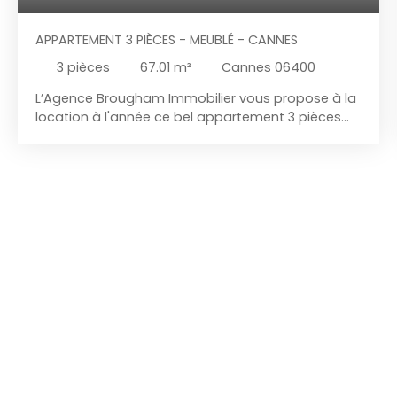
APPARTEMENT 3 PIÈCES - MEUBLÉ - CANNES
3
pièces
67.01
m²
Cannes 06400
L’Agence Brougham Immobilier vous propose à la
location à l'année ce bel appartement 3 pièces
meublé de 67 m², traversant, situé dans le secteur
Piscine des oliviers. Il se compose de : Une entrée
donnant sur une cuisine aménagée et équipéeUn
séjour lumineux ouvrant sur une terrasse avec
aperçu merUne chambre avec placards
aménagés et accès à une petite terrasseUne
seconde chambre avec placards aménagésUne
salle de douche Un WC indépendantAppartement
agréable, fonctionnel et bien agencé, offrant un
cadre de vie confortable à proximité immédiate
des commerces et transports. Disponible dès
maintenant.