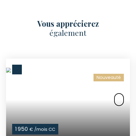
Vous apprécierez
également
Nouveauté
1 950
€ /mois CC