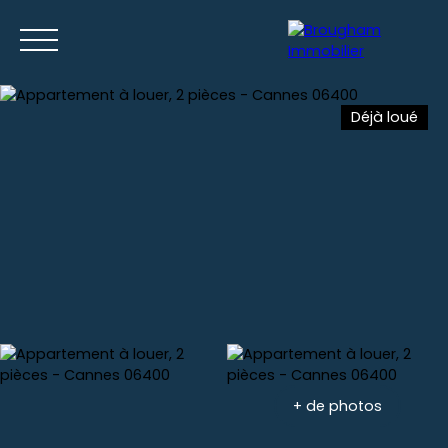
Déjà loué
Accueil
Acheter
Louer
Gestion locative
Nos location
Estimation
+ de photos