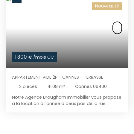
Nouveauté
1 300
€ /mois CC
APPARTEMENT VIDE 2P - CANNES - TERRASSE
2
pièces
41.08
m²
Cannes 06400
Notre Agence Brougham Immobilier vous propose
à la location à l'année à deux pas de la rue
d'antibes, un appartement de type deux pièces
vide composé : - d'un séjour - d'une cuisine Us
ouverte sur séjour - d'une chambre climatisée -
d'une salle de douche avec WC - d'une terrasse