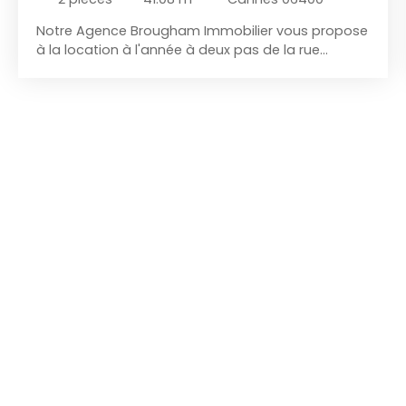
Notre Agence Brougham Immobilier vous propose
à la location à l'année à deux pas de la rue
d'antibes, un appartement de type deux pièces
vide composé : - d'un séjour - d'une cuisine Us
ouverte sur séjour - d'une chambre climatisée -
d'une salle de douche avec WC - d'une terrasse
Ce bien a totalement été rénové. En dernier étage
avec ascenseur. Conditions de location : - Loyer :
1250€ - Provisions sur charges : 50€ - Dépôt de
garantie : 1250€ Ce bien est soumis à la garantie
des loyers impayés, nécessité de justifier de trois
fois le montant du loyer hors charges. Disponible
de suite.