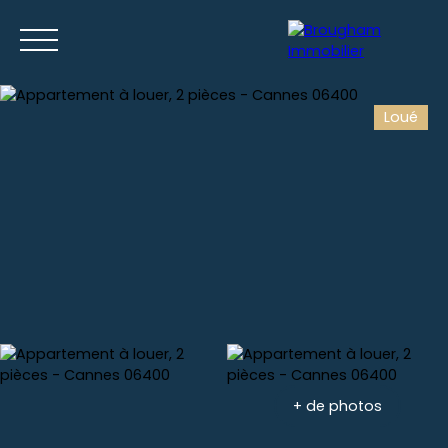
Loué
Accueil
Acheter
Louer
Gestion locative
Nos location
Estimation
+ de photos