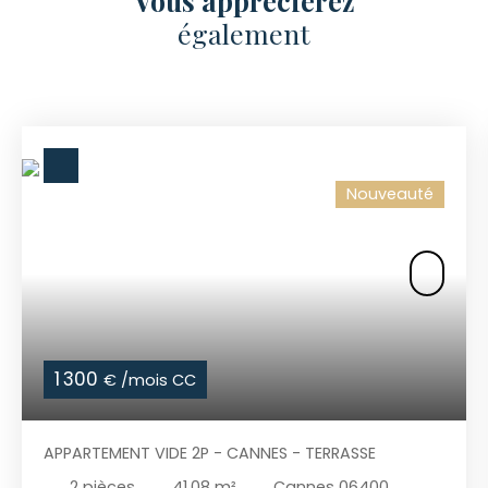
Vous apprécierez
également
Nouveauté
1 300
€ /mois CC
APPARTEMENT VIDE 2P - CANNES - TERRASSE
2
pièces
41.08
m²
Cannes 06400