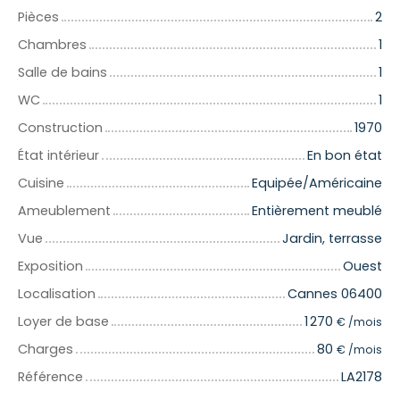
Pièces
2
Chambres
1
Salle de bains
1
WC
1
Construction
1970
État intérieur
En bon état
Cuisine
Equipée/Américaine
Ameublement
Entièrement meublé
Vue
Jardin, terrasse
Exposition
Ouest
Localisation
Cannes 06400
Loyer de base
1 270
€ /mois
Charges
80
€ /mois
Référence
LA2178