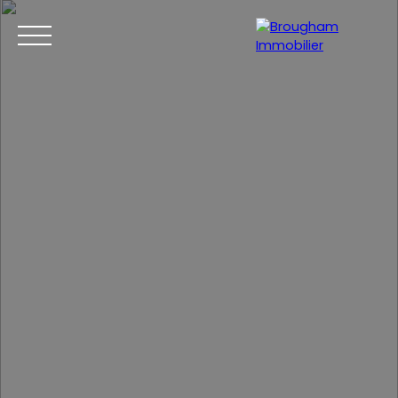
Accueil
Acheter
Louer
Gestion locative
Nos location
Estimation